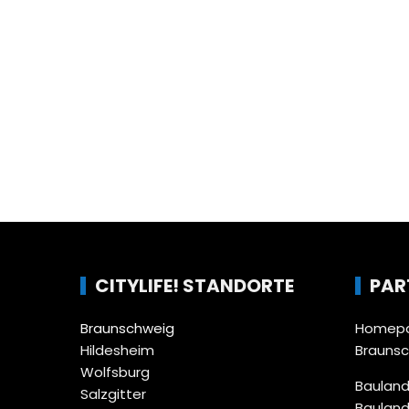
CITYLIFE! STANDORTE
PAR
Braunschweig
Homepa
Hildesheim
Brauns
Wolfsburg
Bauland
Salzgitter
Bauland