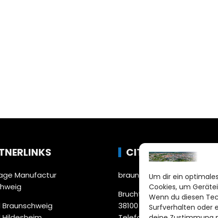
TNERLINKS
CITYLIFE!
ge Manufactur
braunschweig@citylifemed
Um dir ein optimales
chweig
Cookies, um Gerätei
Bruchtorwall 12
Wenn du diesen Tec
 Braunschweig
38100 Braunschweig
Surfverhalten oder 
 Hildesheim
Telefon: 0531 387220 – 65
deine Zustimmung ni