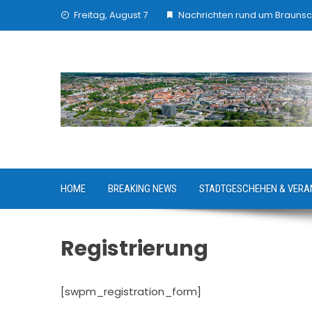
Skip
Freitag, August 7
Nachrichten rund um Brauns
to
content
HOME
BREAKING NEWS
STADTGESCHEHEN & VERA
Registrierung
[swpm_registration_form]