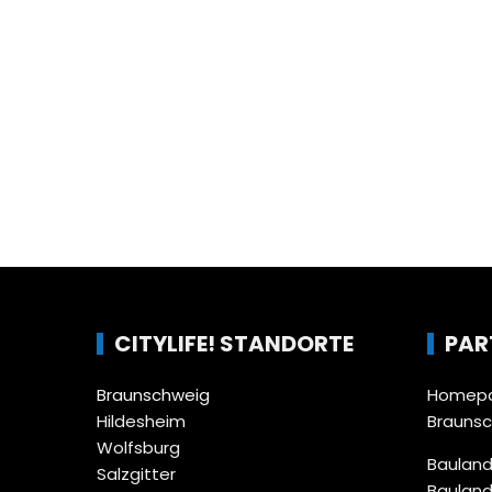
CITYLIFE! STANDORTE
PAR
Braunschweig
Homepa
Hildesheim
Brauns
Wolfsburg
Bauland
Salzgitter
Bauland