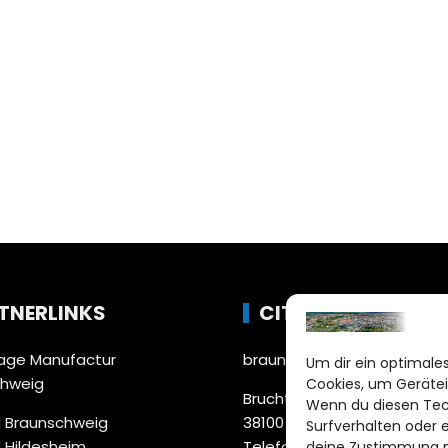
TNERLINKS
CITYLIFE!
ge Manufactur
braunschweig@citylifemed
Um dir ein optimales
chweig
Cookies, um Gerätei
Bruchtorwall 12
Wenn du diesen Tec
 Braunschweig
38100 Braunschweig
Surfverhalten oder 
 Hildesheim
Telefon: 0531 387220 – 65
deine Zustimmung ni