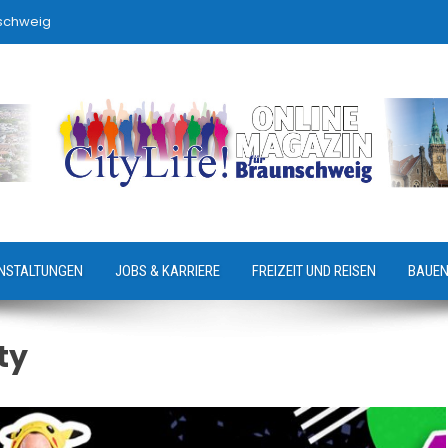
nschweig
NSTALTUNGEN
JOBS & KARRIERE
FREIZEIT UND REISEN
BAUEN
ty