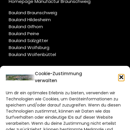
Homepage Manufactur Braunschweig
Bauland Braunschweig
Bauland Hildesheim
Bauland Gifhorn
Bauland Peine
Bauland Salzgitter
Bauland Wolfsburg
Bauland Wolfenbüttel
CITYLIFE!
Cookie-Zustimmung
verwalten
braunschweig@citylifemedien.de
Um dir ein optimales Erlebnis zu bieten, verwenden wir
Bruchtorwall 12
Technologien wie Cookies, um Geräteinformationen zu
38100 Braunschweig
speichern und/oder darauf zuzugreifen. Wenn du diesen
Technologien zustimmst, können wir Daten wie das
Telefon: 0531 387220 – 65
Surfverhalten oder eindeutige IDs auf dieser Website
verarbeiten. Wenn du deine Zustimmung nicht erteilst
DAS STADTMAGAZIN FÜR
oder zurückziehst, können bestimmte Merkmale und