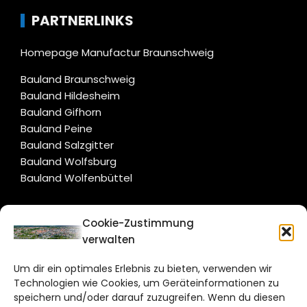
PARTNERLINKS
Homepage Manufactur Braunschweig
Bauland Braunschweig
Bauland Hildesheim
Bauland Gifhorn
Bauland Peine
Bauland Salzgitter
Bauland Wolfsburg
Bauland Wolfenbüttel
CITYLIFE!
Cookie-Zustimmung
verwalten
braunschweig@citylifemedien.de
Um dir ein optimales Erlebnis zu bieten, verwenden wir
Bruchtorwall 12
Technologien wie Cookies, um Geräteinformationen zu
38100 Braunschweig
speichern und/oder darauf zuzugreifen. Wenn du diesen