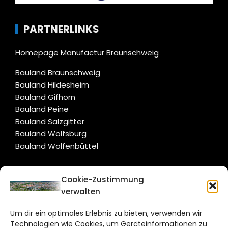
PARTNERLINKS
Homepage Manufactur Braunschweig
Bauland Braunschweig
Bauland Hildesheim
Bauland Gifhorn
Bauland Peine
Bauland Salzgitter
Bauland Wolfsburg
Bauland Wolfenbüttel
CITYLIFE!
Cookie-Zustimmung
verwalten
braunschweig@citylifemedien.de
Um dir ein optimales Erlebnis zu bieten, verwenden wir
Bruchtorwall 12
Technologien wie Cookies, um Geräteinformationen zu