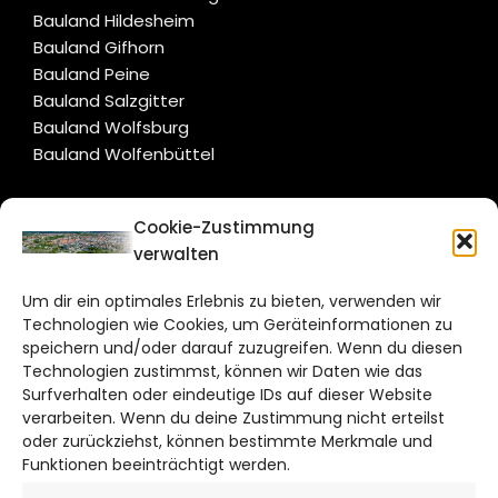
Bauland Hildesheim
Bauland Gifhorn
Bauland Peine
Bauland Salzgitter
Bauland Wolfsburg
Bauland Wolfenbüttel
CITYLIFE!
Cookie-Zustimmung
verwalten
braunschweig@citylifemedien.de
Um dir ein optimales Erlebnis zu bieten, verwenden wir
Bruchtorwall 12
Technologien wie Cookies, um Geräteinformationen zu
38100 Braunschweig
speichern und/oder darauf zuzugreifen. Wenn du diesen
Technologien zustimmst, können wir Daten wie das
Telefon: 0531 387220 – 65
Surfverhalten oder eindeutige IDs auf dieser Website
verarbeiten. Wenn du deine Zustimmung nicht erteilst
DAS STADTMAGAZIN FÜR
oder zurückziehst, können bestimmte Merkmale und
BRAUNSCHWEIG
Funktionen beeinträchtigt werden.