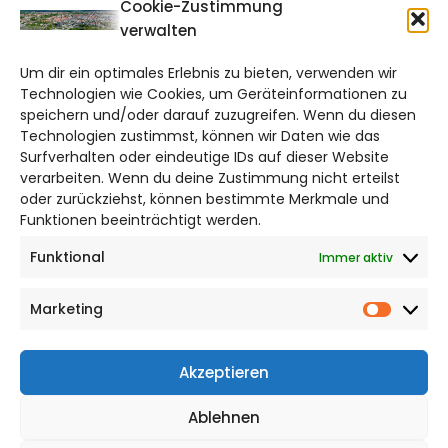
CITYLIFE!
Cookie-Zustimmung
verwalten
braunschweig@citylifemedien.de
Um dir ein optimales Erlebnis zu bieten, verwenden wir
Bruchtorwall 12
Technologien wie Cookies, um Geräteinformationen zu
38100 Braunschweig
speichern und/oder darauf zuzugreifen. Wenn du diesen
Telefon: 0531 387220 – 65
Technologien zustimmst, können wir Daten wie das
Surfverhalten oder eindeutige IDs auf dieser Website
verarbeiten. Wenn du deine Zustimmung nicht erteilst
DAS STADTMAGAZIN FÜR
oder zurückziehst, können bestimmte Merkmale und
BRAUNSCHWEIG
Funktionen beeinträchtigt werden.
Funktional
Immer aktiv
Impressum
Datenschutzerklärung
Marketing
Cookie Richtlinie
Market
CITYLIFE! BEI FACEBOOK
Akzeptieren
Ablehnen