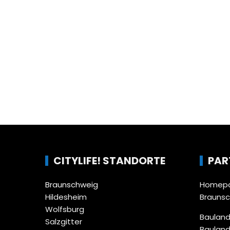
CITYLIFE! STANDORTE
PAR
Braunschweig
Homepa
Hildesheim
Brauns
Wolfsburg
Bauland
Salzgitter
Bauland