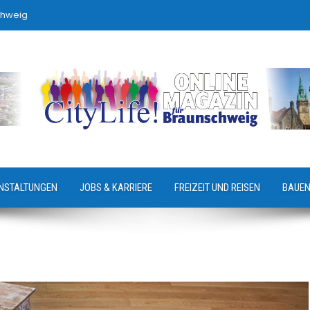
chweig
NSTALTUNGEN
JOBS & KARRIERE
FREIZEIT UND REISEN
BAUEN