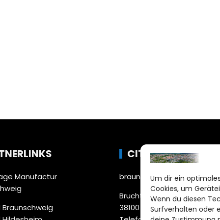
TNERLINKS
CITYLIFE!
ge Manufactur
braunschweig@citylifemed
Um dir ein optimales
chweig
Cookies, um Gerätei
Bruchtorwall 12
Wenn du diesen Tec
 Braunschweig
38100 Braunschweig
Surfverhalten oder 
 Hildesheim
Telefon: 0531 387220 – 65
deine Zustimmung ni