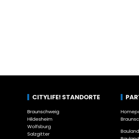
CITYLIFE! STANDORTE
PAR
Braunschweig
Homepa
Hildesheim
Brauns
Wolfsburg
Bauland
Salzgitter
Bauland