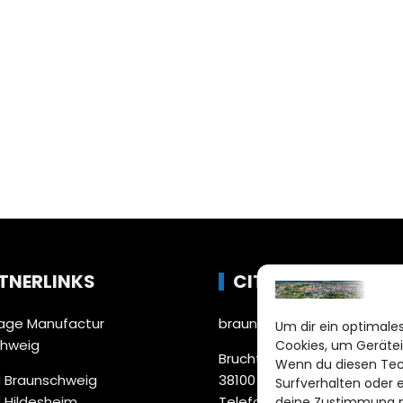
TNERLINKS
CITYLIFE!
ge Manufactur
braunschweig@citylifemed
Um dir ein optimales
chweig
Cookies, um Gerätei
Bruchtorwall 12
Wenn du diesen Tec
 Braunschweig
38100 Braunschweig
Surfverhalten oder 
 Hildesheim
Telefon: 0531 387220 – 65
deine Zustimmung ni