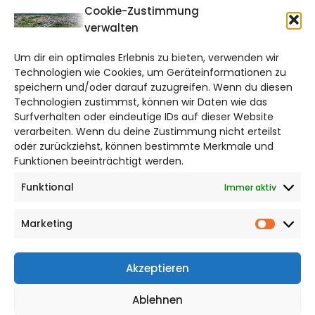
CITYLIFE!
Cookie-Zustimmung
verwalten
braunschweig@citylifemedien.de
Um dir ein optimales Erlebnis zu bieten, verwenden wir
Bruchtorwall 12
Technologien wie Cookies, um Geräteinformationen zu
38100 Braunschweig
speichern und/oder darauf zuzugreifen. Wenn du diesen
Telefon: 0531 387220 – 65
Technologien zustimmst, können wir Daten wie das
Surfverhalten oder eindeutige IDs auf dieser Website
verarbeiten. Wenn du deine Zustimmung nicht erteilst
DAS STADTMAGAZIN FÜR
oder zurückziehst, können bestimmte Merkmale und
BRAUNSCHWEIG
Funktionen beeinträchtigt werden.
Funktional
Immer aktiv
Impressum
Datenschutzerklärung
Marketing
Cookie Richtlinie
Market
CITYLIFE! BEI FACEBOOK
Akzeptieren
Ablehnen