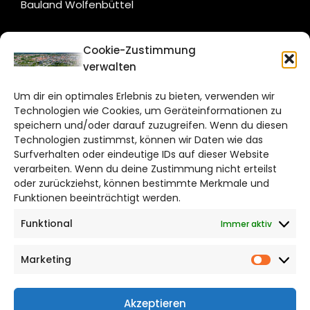
Bauland Wolfenbüttel
CITYLIFE!
Cookie-Zustimmung
verwalten
braunschweig@citylifemedien.de
Um dir ein optimales Erlebnis zu bieten, verwenden wir
Bruchtorwall 12
Technologien wie Cookies, um Geräteinformationen zu
38100 Braunschweig
speichern und/oder darauf zuzugreifen. Wenn du diesen
Technologien zustimmst, können wir Daten wie das
Telefon: 0531 387220 – 65
Surfverhalten oder eindeutige IDs auf dieser Website
verarbeiten. Wenn du deine Zustimmung nicht erteilst
DAS STADTMAGAZIN FÜR
oder zurückziehst, können bestimmte Merkmale und
BRAUNSCHWEIG
Funktionen beeinträchtigt werden.
Funktional
Immer aktiv
Impressum
Datenschutzerklärung
Marketing
Cookie Richtlinie
Market
CITYLIFE! BEI FACEBOOK
Akzeptieren