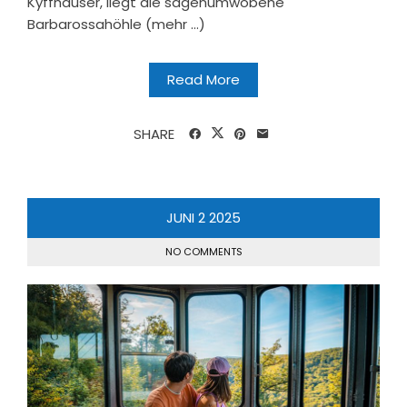
Kyffhäuser, liegt die sagenumwobene
Barbarossahöhle (mehr …)
Read More
SHARE
JUNI
2
2025
NO COMMENTS