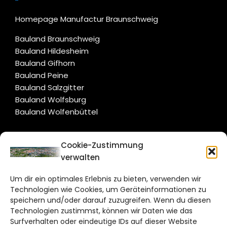
Homepage Manufactur Braunschweig
Bauland Braunschweig
Bauland Hildesheim
Bauland Gifhorn
Bauland Peine
Bauland Salzgitter
Bauland Wolfsburg
Bauland Wolfenbüttel
CITYLIFE!
Cookie-Zustimmung
verwalten
braunschweig@citylifemedien.de
Um dir ein optimales Erlebnis zu bieten, verwenden wir
Bruchtorwall 12
Technologien wie Cookies, um Geräteinformationen zu
38100 Braunschweig
speichern und/oder darauf zuzugreifen. Wenn du diesen
Technologien zustimmst, können wir Daten wie das
Telefon: 0531 387220 – 65
Surfverhalten oder eindeutige IDs auf dieser Website