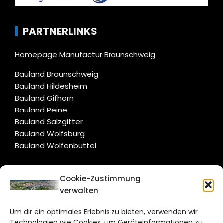
PARTNERLINKS
Homepage Manufactur Braunschweig
Bauland Braunschweig
Bauland Hildesheim
Bauland Gifhorn
Bauland Peine
Bauland Salzgitter
Bauland Wolfsburg
Bauland Wolfenbüttel
CITYLIFE!
Cookie-Zustimmung
verwalten
braunschweig@citylifemedien.de
Um dir ein optimales Erlebnis zu bieten, verwenden wir
Bruchtorwall 12
Technologien wie Cookies, um Geräteinformationen zu