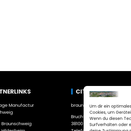
TNERLINKS
CITYLIFE!
ge Manufactur
braunschweig@citylifemed
Um dir ein optimales
chweig
Cookies, um Gerätei
Bruchtorwall 12
Wenn du diesen Tec
 Braunschweig
38100 Braunschweig
Surfverhalten oder 
 Hildesheim
Telefon: 0531 387220 – 65
deine Zustimmung ni