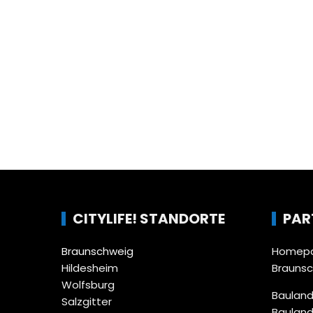
CITYLIFE! STANDORTE
PAR
Braunschweig
Homepa
Hildesheim
Brauns
Wolfsburg
Bauland
Salzgitter
Bauland