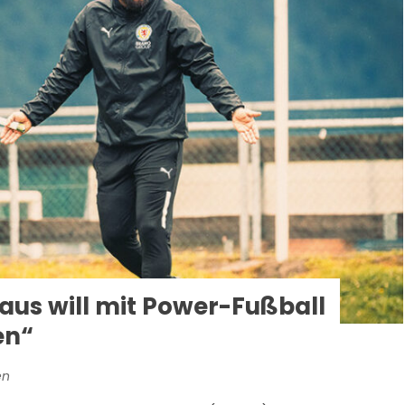
us will mit Power-Fußball
en“
en