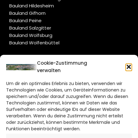
Bauland Hildesheim
Bauland Gifhorn
Bauland Peine
Bauland Salzgitter
Bauland Wolfsburg
Bauland Wolfenbüttel
CITYLIFE!
Cookie-Zustimmung
verwalten
braunschweig@citylifemedien.de
Um dir ein optimales Erlebnis zu bieten, verwenden wir
Bruchtorwall 12
Technologien wie Cookies, um Geräteinformationen zu
38100 Braunschweig
speichern und/oder darauf zuzugreifen. Wenn du diesen
Technologien zustimmst, können wir Daten wie das
Telefon: 0531 387220 – 65
Surfverhalten oder eindeutige IDs auf dieser Website
verarbeiten. Wenn du deine Zustimmung nicht erteilst
DAS STADTMAGAZIN FÜR
oder zurückziehst, können bestimmte Merkmale und
BRAUNSCHWEIG
Funktionen beeinträchtigt werden.