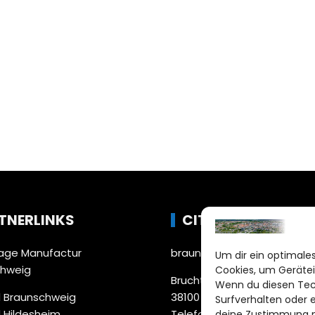
TNERLINKS
CITYLIFE!
ge Manufactur
braunschweig@citylifemed
Um dir ein optimales
chweig
Cookies, um Gerätei
Bruchtorwall 12
Wenn du diesen Tec
 Braunschweig
38100 Braunschweig
Surfverhalten oder 
 Hildesheim
Telefon: 0531 387220 – 65
deine Zustimmung ni