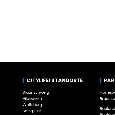
CITYLIFE! STANDORTE
PAR
Braunschweig
Homepa
Hildesheim
Brauns
Wolfsburg
Bauland
Salzgitter
Bauland