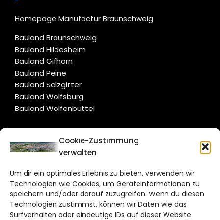
Homepage Manufactur Braunschweig
Bauland Braunschweig
Bauland Hildesheim
Bauland Gifhorn
Bauland Peine
Bauland Salzgitter
Bauland Wolfsburg
Bauland Wolfenbüttel
CITYLIFE!
Cookie-Zustimmung
verwalten
braunschweig@citylifemedien.de
Um dir ein optimales Erlebnis zu bieten, verwenden wir
Bruchtorwall 12
Technologien wie Cookies, um Geräteinformationen zu
38100 Braunschweig
speichern und/oder darauf zuzugreifen. Wenn du diesen
Technologien zustimmst, können wir Daten wie das
Telefon: 0531 387220 – 65
Surfverhalten oder eindeutige IDs auf dieser Website