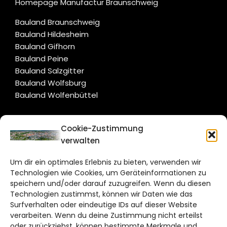
Homepage Manufactur Braunschweig
Bauland Braunschweig
Bauland Hildesheim
Bauland Gifhorn
Bauland Peine
Bauland Salzgitter
Bauland Wolfsburg
Bauland Wolfenbüttel
CITYLIFE!
Cookie-Zustimmung
verwalten
braunschweig@citylifemedien.de
Um dir ein optimales Erlebnis zu bieten, verwenden wir
Bruchtorwall 12
Technologien wie Cookies, um Geräteinformationen zu
38100 Braunschweig
speichern und/oder darauf zuzugreifen. Wenn du diesen
Technologien zustimmst, können wir Daten wie das
Telefon: 0531 387220 – 65
Surfverhalten oder eindeutige IDs auf dieser Website
verarbeiten. Wenn du deine Zustimmung nicht erteilst
DAS STADTMAGAZIN FÜR
oder zurückziehst, können bestimmte Merkmale und