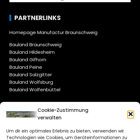
PARTNERLINKS
Homepage Manufactur Braunschweig
Bauland Braunschweig
Bauland Hildesheim
Bauland Gifhorn
Bauland Peine
Bauland Salzgitter
Bauland Wolfsburg
Bauland Wolfenbüttel
CITYLIFE!
Cookie-Zustimmung
verwalten
braunschweig@citylifemedien.de
Um dir ein optimales Erlebnis zu bieten, verwenden wir
Bruchtorwall 12
Technologien wie Cookies, um Geräteinformationen zu