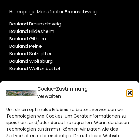
Homepage Manufactur Braunschweig
Bauland Braunschweig
Bauland Hildesheim
Bauland Gifhorn
Bauland Peine
Bauland Salzgitter
Bauland Wolfsburg
Bauland Wolfenbüttel
CITYLIFE!
Cookie-Zustimmung
verwalten
braunschweig@citylifemedien.de
Um dir ein optimales Erlebnis zu bieten, verwenden wir
Bruchtorwall 12
Technologien wie Cookies, um Geräteinformationen zu
38100 Braunschweig
speichern und/oder darauf zuzugreifen. Wenn du diesen
Technologien zustimmst, können wir Daten wie das
Telefon: 0531 387220 – 65
Surfverhalten oder eindeutige IDs auf dieser Website