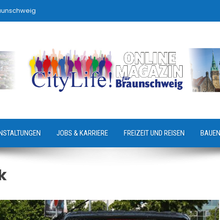
raunschweig
NSTALTUNGEN
JOBS & KARRIERE
FREIZEIT UND REISEN
BAUEN
k