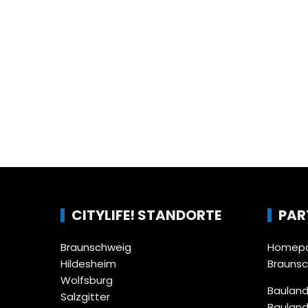
CITYLIFE! STANDORTE
PAR
Braunschweig
Homepa
Hildesheim
Brauns
Wolfsburg
Bauland
Salzgitter
Bauland