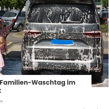
 Familien-Waschtag im
k
en