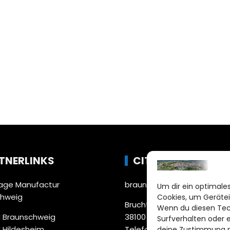
TNERLINKS
CITYLIFE!
ge Manufactur
braunschweig@citylifemed
Um dir ein optimales
chweig
Cookies, um Gerätei
Bruchtorwall 12
Wenn du diesen Tec
 Braunschweig
38100 Braunschweig
Surfverhalten oder 
 Hildesheim
Telefon: 0531 387220 – 65
deine Zustimmung ni