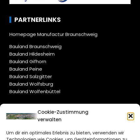
PARTNERLINKS
Homepage Manufactur Braunschweig
Bauland Braunschweig
Bauland Hildesheim
Bauland Gifhorn
Bauland Peine
Bauland Salzgitter
Bauland Wolfsburg
Bauland Wolfenbüttel
CITYLIFE!
Cookie-Zustimmung
verwalten
braunschweig@citylifemedien.de
Um dir ein optimales Erlebnis zu bieten, verwenden wir
Bruchtorwall 12
Technologien wie Cookies, um Geräteinformationen zu