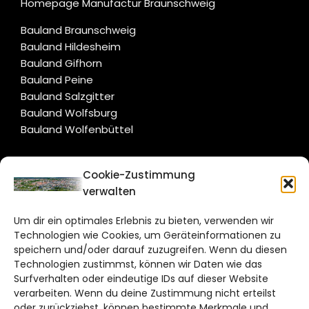
Homepage Manufactur Braunschweig
Bauland Braunschweig
Bauland Hildesheim
Bauland Gifhorn
Bauland Peine
Bauland Salzgitter
Bauland Wolfsburg
Bauland Wolfenbüttel
CITYLIFE!
Cookie-Zustimmung
verwalten
braunschweig@citylifemedien.de
Um dir ein optimales Erlebnis zu bieten, verwenden wir
Bruchtorwall 12
Technologien wie Cookies, um Geräteinformationen zu
38100 Braunschweig
speichern und/oder darauf zuzugreifen. Wenn du diesen
Technologien zustimmst, können wir Daten wie das
Telefon: 0531 387220 – 65
Surfverhalten oder eindeutige IDs auf dieser Website
verarbeiten. Wenn du deine Zustimmung nicht erteilst
DAS STADTMAGAZIN FÜR
oder zurückziehst, können bestimmte Merkmale und