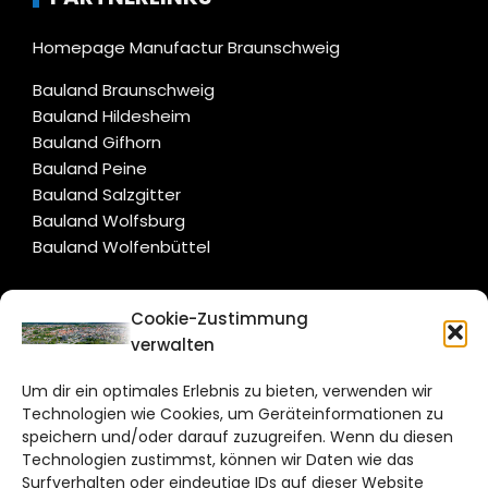
Homepage Manufactur Braunschweig
Bauland Braunschweig
Bauland Hildesheim
Bauland Gifhorn
Bauland Peine
Bauland Salzgitter
Bauland Wolfsburg
Bauland Wolfenbüttel
CITYLIFE!
Cookie-Zustimmung
verwalten
braunschweig@citylifemedien.de
Um dir ein optimales Erlebnis zu bieten, verwenden wir
Bruchtorwall 12
Technologien wie Cookies, um Geräteinformationen zu
38100 Braunschweig
speichern und/oder darauf zuzugreifen. Wenn du diesen
Technologien zustimmst, können wir Daten wie das
Telefon: 0531 387220 – 65
Surfverhalten oder eindeutige IDs auf dieser Website