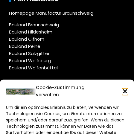
Homepage Manufactur Braunschweig
Bauland Braunschweig
Bauland Hildesheim
Bauland Gifhorn
Bauland Peine
Bauland Salzgitter
Bauland Wolfsburg
Bauland Wolfenbüttel
CITYLIFE!
Cookie-Zustimmung
verwalten
braunschweig@citylifemedien.de
Um dir ein optimales Erlebnis zu bieten, verwenden wir
Bruchtorwall 12
Technologien wie Cookies, um Geräteinformationen zu
38100 Braunschweig
speichern und/oder darauf zuzugreifen. Wenn du diesen
Technologien zustimmst, können wir Daten wie das
Telefon: 0531 387220 – 65
Surfverhalten oder eindeutige IDs auf dieser Website