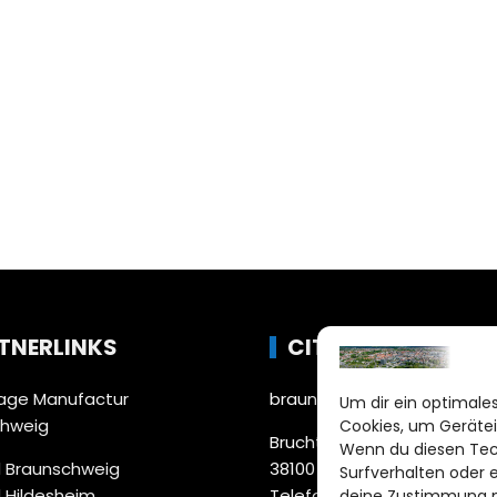
TNERLINKS
CITYLIFE!
ge Manufactur
braunschweig@citylifemed
Um dir ein optimales
chweig
Cookies, um Gerätei
Bruchtorwall 12
Wenn du diesen Tec
 Braunschweig
38100 Braunschweig
Surfverhalten oder 
 Hildesheim
Telefon: 0531 387220 – 65
deine Zustimmung ni