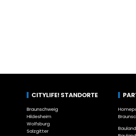
CITYLIFE! STANDORTE
PAR
Braunschweig
Homepa
Hildesheim
Brauns
Wolfsburg
Bauland
Salzgitter
Bauland