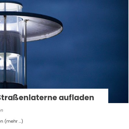
Straßenlaterne aufladen
en
n (mehr …)