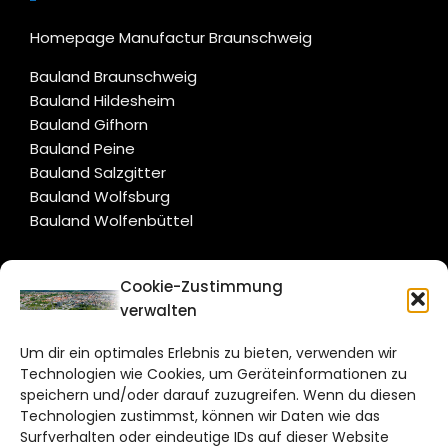
Homepage Manufactur Braunschweig
Bauland Braunschweig
Bauland Hildesheim
Bauland Gifhorn
Bauland Peine
Bauland Salzgitter
Bauland Wolfsburg
Bauland Wolfenbüttel
CITYLIFE!
Cookie-Zustimmung
verwalten
braunschweig@citylifemedien.de
Um dir ein optimales Erlebnis zu bieten, verwenden wir
Bruchtorwall 12
Technologien wie Cookies, um Geräteinformationen zu
38100 Braunschweig
speichern und/oder darauf zuzugreifen. Wenn du diesen
Technologien zustimmst, können wir Daten wie das
Telefon: 0531 387220 – 65
Surfverhalten oder eindeutige IDs auf dieser Website