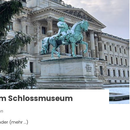
 im Schlossmuseum
en
nder (mehr …)