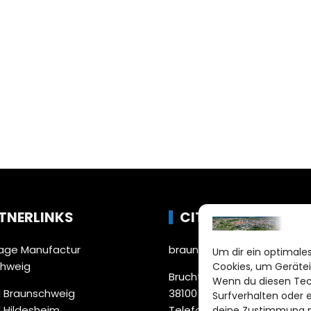
TNERLINKS
CITYLIFE!
ge Manufactur
braunschweig@citylifemed
Um dir ein optimales
chweig
Cookies, um Gerätei
Bruchtorwall 12
Wenn du diesen Tec
 Braunschweig
38100 Braunschweig
Surfverhalten oder 
 Hildesheim
Telefon: 0531 387220 – 65
deine Zustimmung ni