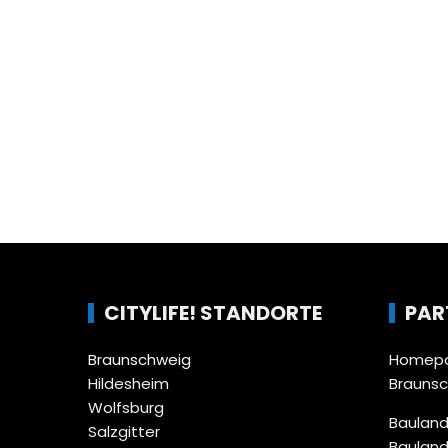
CITYLIFE! STANDORTE
PAR
Braunschweig
Homepa
Hildesheim
Brauns
Wolfsburg
Bauland
Salzgitter
Bauland