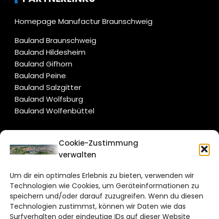
Homepage Manufactur Braunschweig
Bauland Braunschweig
Bauland Hildesheim
Bauland Gifhorn
Bauland Peine
Bauland Salzgitter
Bauland Wolfsburg
Bauland Wolfenbüttel
CITYLIFE!
Cookie-Zustimmung
verwalten
braunschweig@citylifemedien.de
Um dir ein optimales Erlebnis zu bieten, verwenden wir
Bruchtorwall 12
Technologien wie Cookies, um Geräteinformationen zu
38100 Braunschweig
speichern und/oder darauf zuzugreifen. Wenn du diesen
Technologien zustimmst, können wir Daten wie das
Telefon: 0531 387220 – 65
Surfverhalten oder eindeutige IDs auf dieser Website