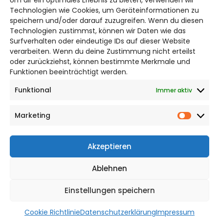
Um dir ein optimales Erlebnis zu bieten, verwenden wir
Bruchtorwall 12
Technologien wie Cookies, um Geräteinformationen zu
38100 Braunschweig
speichern und/oder darauf zuzugreifen. Wenn du diesen
Telefon: 0531 387220 – 65
Technologien zustimmst, können wir Daten wie das
Surfverhalten oder eindeutige IDs auf dieser Website
verarbeiten. Wenn du deine Zustimmung nicht erteilst
DAS STADTMAGAZIN FÜR
oder zurückziehst, können bestimmte Merkmale und
BRAUNSCHWEIG
Funktionen beeinträchtigt werden.
Funktional
Immer aktiv
Impressum
Datenschutzerklärung
Marketing
Cookie Richtlinie
Market
CITYLIFE! BEI FACEBOOK
Akzeptieren
Ablehnen
Einstellungen speichern
WordPress Theme |
Viral
by HashThemes
Cookie Richtlinie
Datenschutzerklärung
Impressum