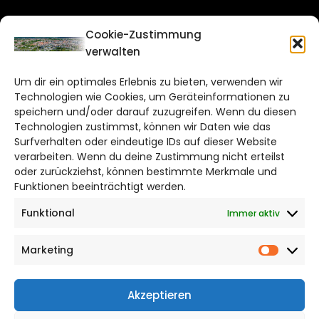
CITYLIFE!
Cookie-Zustimmung
verwalten
braunschweig@citylifemedien.de
Um dir ein optimales Erlebnis zu bieten, verwenden wir
Bruchtorwall 12
Technologien wie Cookies, um Geräteinformationen zu
38100 Braunschweig
speichern und/oder darauf zuzugreifen. Wenn du diesen
Telefon: 0531 387220 – 65
Technologien zustimmst, können wir Daten wie das
Surfverhalten oder eindeutige IDs auf dieser Website
verarbeiten. Wenn du deine Zustimmung nicht erteilst
DAS STADTMAGAZIN FÜR
oder zurückziehst, können bestimmte Merkmale und
BRAUNSCHWEIG
Funktionen beeinträchtigt werden.
Funktional
Immer aktiv
Impressum
Datenschutzerklärung
Marketing
Cookie Richtlinie
Market
CITYLIFE! BEI FACEBOOK
Akzeptieren