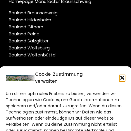
Homepage Manufactur Braunschweig
Bauland Braunschweig
Bauland Hildesheim
Bauland Gifhorn
Bauland Peine
Bauland Salzgitter
Bauland Wolfsburg
Bauland Wolfenbüttel
CITYLIFE!
Cookie-Zustimmung
verwalten
braunschweig@citylifemedien.de
Um dir ein optimales Erlebnis zu bieten, verwenden wir
Bruchtorwall 12
Technologien wie Cookies, um Geräteinformationen zu
38100 Braunschweig
speichern und/oder darauf zuzugreifen. Wenn du diesen
Technologien zustimmst, können wir Daten wie das
Telefon: 0531 387220 – 65
Surfverhalten oder eindeutige IDs auf dieser Website
verarbeiten. Wenn du deine Zustimmung nicht erteilst
DAS STADTMAGAZIN FÜR
oder zurückziehst, können bestimmte Merkmale und