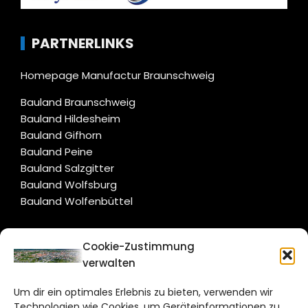
PARTNERLINKS
Homepage Manufactur Braunschweig
Bauland Braunschweig
Bauland Hildesheim
Bauland Gifhorn
Bauland Peine
Bauland Salzgitter
Bauland Wolfsburg
Bauland Wolfenbüttel
CITYLIFE!
Cookie-Zustimmung
verwalten
braunschweig@citylifemedien.de
Um dir ein optimales Erlebnis zu bieten, verwenden wir
Bruchtorwall 12
Technologien wie Cookies, um Geräteinformationen zu