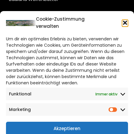
CITYLIFE!
Cookie-Zustimmung
verwalten
braunschweig@citylifemedien.de
Um dir ein optimales Erlebnis zu bieten, verwenden wir
Bruchtorwall 12
Technologien wie Cookies, um Geräteinformationen zu
38100 Braunschweig
speichern und/oder darauf zuzugreifen. Wenn du diesen
Telefon: 0531 387220 – 65
Technologien zustimmst, können wir Daten wie das
Surfverhalten oder eindeutige IDs auf dieser Website
verarbeiten. Wenn du deine Zustimmung nicht erteilst
DAS STADTMAGAZIN FÜR
oder zurückziehst, können bestimmte Merkmale und
BRAUNSCHWEIG
Funktionen beeinträchtigt werden.
Funktional
Immer aktiv
Impressum
Datenschutzerklärung
Marketing
Cookie Richtlinie
Market
CITYLIFE! BEI FACEBOOK
Akzeptieren