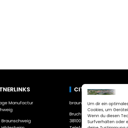
TNERLINKS
CITYLIFE!
ge Manufactur
braunschweig@citylifemed
Um dir ein optimales
chweig
Cookies, um Gerätei
Bruchtorwall 12
Wenn du diesen Tec
 Braunschweig
38100 Braunschweig
Surfverhalten oder 
 Hildesheim
Telefon: 0531 387220 – 65
deine Zustimmung ni