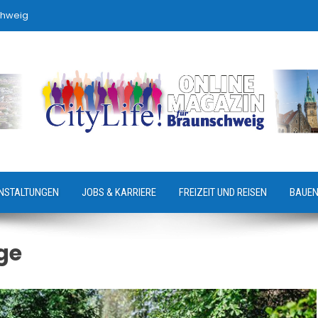
chweig
NSTALTUNGEN
JOBS & KARRIERE
FREIZEIT UND REISEN
BAUEN
ge