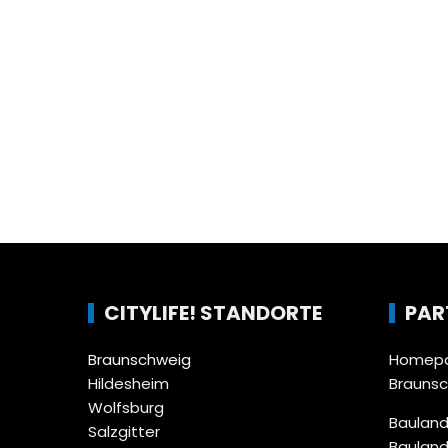
CITYLIFE! STANDORTE
PAR
Braunschweig
Homepa
Hildesheim
Brauns
Wolfsburg
Bauland
Salzgitter
Bauland