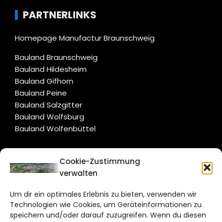
PARTNERLINKS
Homepage Manufactur Braunschweig
Bauland Braunschweig
Bauland Hildesheim
Bauland Gifhorn
Bauland Peine
Bauland Salzgitter
Bauland Wolfsburg
Bauland Wolfenbüttel
CITYLIFE!
Cookie-Zustimmung
verwalten
braunschweig@citylifemedien.de
Um dir ein optimales Erlebnis zu bieten, verwenden wir
Bruchtorwall 12
Technologien wie Cookies, um Geräteinformationen zu
38100 Braunschweig
speichern und/oder darauf zuzugreifen. Wenn du diesen