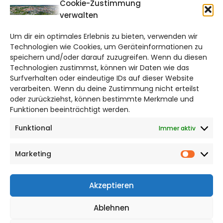
CITYLIFE!
Cookie-Zustimmung
verwalten
braunschweig@citylifemedien.de
Um dir ein optimales Erlebnis zu bieten, verwenden wir
Bruchtorwall 12
Technologien wie Cookies, um Geräteinformationen zu
38100 Braunschweig
speichern und/oder darauf zuzugreifen. Wenn du diesen
Telefon: 0531 387220 – 65
Technologien zustimmst, können wir Daten wie das
Surfverhalten oder eindeutige IDs auf dieser Website
verarbeiten. Wenn du deine Zustimmung nicht erteilst
DAS STADTMAGAZIN FÜR
oder zurückziehst, können bestimmte Merkmale und
BRAUNSCHWEIG
Funktionen beeinträchtigt werden.
Funktional
Immer aktiv
Impressum
Datenschutzerklärung
Marketing
Cookie Richtlinie
Market
CITYLIFE! BEI FACEBOOK
Akzeptieren
Ablehnen