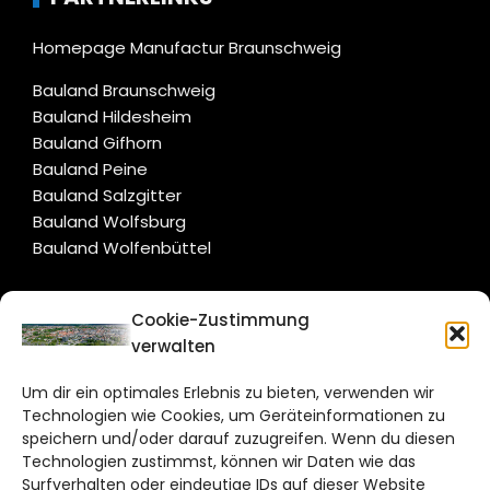
Homepage Manufactur Braunschweig
Bauland Braunschweig
Bauland Hildesheim
Bauland Gifhorn
Bauland Peine
Bauland Salzgitter
Bauland Wolfsburg
Bauland Wolfenbüttel
CITYLIFE!
Cookie-Zustimmung
verwalten
braunschweig@citylifemedien.de
Um dir ein optimales Erlebnis zu bieten, verwenden wir
Bruchtorwall 12
Technologien wie Cookies, um Geräteinformationen zu
38100 Braunschweig
speichern und/oder darauf zuzugreifen. Wenn du diesen
Technologien zustimmst, können wir Daten wie das
Telefon: 0531 387220 – 65
Surfverhalten oder eindeutige IDs auf dieser Website