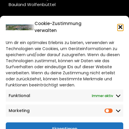
Bauland Wolfenbüttel
CITYLIFE!
Cookie-Zustimmung
verwalten
braunschweig@citylifemedien.de
Um dir ein optimales Erlebnis zu bieten, verwenden wir
Bruchtorwall 12
Technologien wie Cookies, um Geräteinformationen zu
38100 Braunschweig
speichern und/oder darauf zuzugreifen. Wenn du diesen
Telefon: 0531 387220 – 65
Technologien zustimmst, können wir Daten wie das
Surfverhalten oder eindeutige IDs auf dieser Website
verarbeiten. Wenn du deine Zustimmung nicht erteilst
DAS STADTMAGAZIN FÜR
oder zurückziehst, können bestimmte Merkmale und
BRAUNSCHWEIG
Funktionen beeinträchtigt werden.
Funktional
Immer aktiv
Impressum
Datenschutzerklärung
Marketing
Cookie Richtlinie
Market
CITYLIFE! BEI FACEBOOK
Akzeptieren