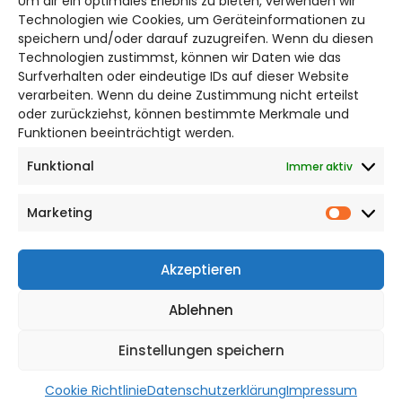
Um dir ein optimales Erlebnis zu bieten, verwenden wir
Bruchtorwall 12
Technologien wie Cookies, um Geräteinformationen zu
38100 Braunschweig
speichern und/oder darauf zuzugreifen. Wenn du diesen
Technologien zustimmst, können wir Daten wie das
Telefon: 0531 387220 – 65
Surfverhalten oder eindeutige IDs auf dieser Website
verarbeiten. Wenn du deine Zustimmung nicht erteilst
DAS STADTMAGAZIN FÜR
oder zurückziehst, können bestimmte Merkmale und
BRAUNSCHWEIG
Funktionen beeinträchtigt werden.
Funktional
Immer aktiv
Impressum
Datenschutzerklärung
Marketing
Cookie Richtlinie
Market
CITYLIFE! BEI FACEBOOK
Akzeptieren
Ablehnen
Einstellungen speichern
WordPress Theme |
Viral
by HashThemes
Cookie Richtlinie
Datenschutzerklärung
Impressum