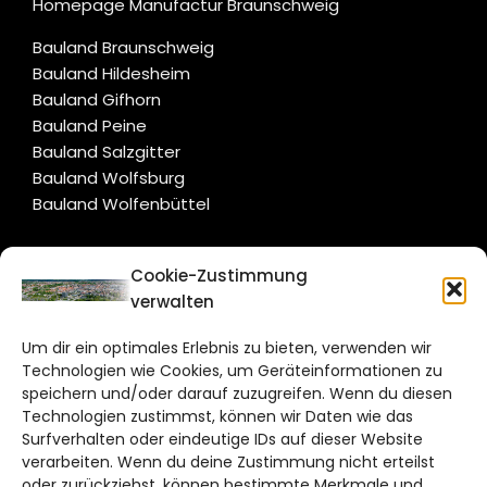
Homepage Manufactur Braunschweig
Bauland Braunschweig
Bauland Hildesheim
Bauland Gifhorn
Bauland Peine
Bauland Salzgitter
Bauland Wolfsburg
Bauland Wolfenbüttel
CITYLIFE!
Cookie-Zustimmung
verwalten
braunschweig@citylifemedien.de
Um dir ein optimales Erlebnis zu bieten, verwenden wir
Bruchtorwall 12
Technologien wie Cookies, um Geräteinformationen zu
38100 Braunschweig
speichern und/oder darauf zuzugreifen. Wenn du diesen
Technologien zustimmst, können wir Daten wie das
Telefon: 0531 387220 – 65
Surfverhalten oder eindeutige IDs auf dieser Website
verarbeiten. Wenn du deine Zustimmung nicht erteilst
DAS STADTMAGAZIN FÜR
oder zurückziehst, können bestimmte Merkmale und