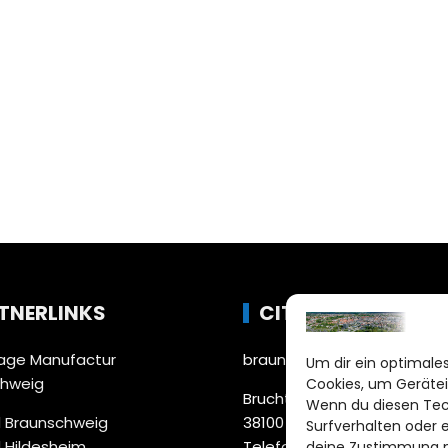
TNERLINKS
CITYLIFE!
ge Manufactur
braunschweig@citylifemed
Um dir ein optimales
chweig
Cookies, um Gerätei
Bruchtorwall 12
Wenn du diesen Tec
 Braunschweig
38100 Braunschweig
Surfverhalten oder 
 Hildesheim
Telefon: 0531 387220 – 65
deine Zustimmung ni