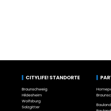
CITYLIFE! STANDORTE
PAR
Braunschweig
Homepa
Hildesheim
Brauns
Wolfsburg
Bauland
Salzgitter
Bauland