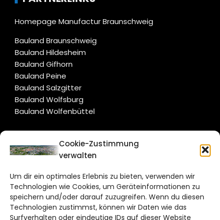
Homepage Manufactur Braunschweig
Bauland Braunschweig
Bauland Hildesheim
Bauland Gifhorn
Bauland Peine
Bauland Salzgitter
Bauland Wolfsburg
Bauland Wolfenbüttel
CITYLIFE!
Cookie-Zustimmung
verwalten
braunschweig@citylifemedien.de
Um dir ein optimales Erlebnis zu bieten, verwenden wir
Bruchtorwall 12
Technologien wie Cookies, um Geräteinformationen zu
38100 Braunschweig
speichern und/oder darauf zuzugreifen. Wenn du diesen
Technologien zustimmst, können wir Daten wie das
Telefon: 0531 387220 – 65
Surfverhalten oder eindeutige IDs auf dieser Website