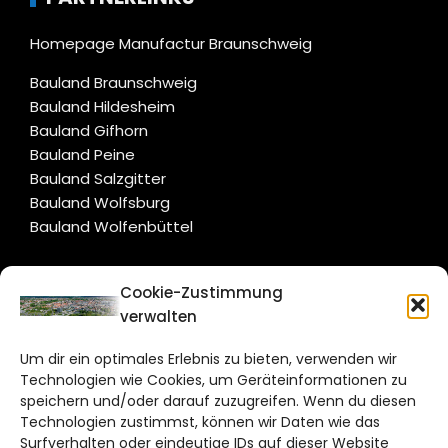
Homepage Manufactur Braunschweig
Bauland Braunschweig
Bauland Hildesheim
Bauland Gifhorn
Bauland Peine
Bauland Salzgitter
Bauland Wolfsburg
Bauland Wolfenbüttel
CITYLIFE!
Cookie-Zustimmung
verwalten
braunschweig@citylifemedien.de
Um dir ein optimales Erlebnis zu bieten, verwenden wir
Bruchtorwall 12
Technologien wie Cookies, um Geräteinformationen zu
38100 Braunschweig
speichern und/oder darauf zuzugreifen. Wenn du diesen
Technologien zustimmst, können wir Daten wie das
Telefon: 0531 387220 – 65
Surfverhalten oder eindeutige IDs auf dieser Website