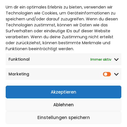
braunschweig@citylifemedien.de
Um dir ein optimales Erlebnis zu bieten, verwenden wir
Bruchtorwall 12
Technologien wie Cookies, um Geräteinformationen zu
38100 Braunschweig
speichern und/oder darauf zuzugreifen. Wenn du diesen
Telefon: 0531 387220 – 65
Technologien zustimmst, können wir Daten wie das
Surfverhalten oder eindeutige IDs auf dieser Website
verarbeiten. Wenn du deine Zustimmung nicht erteilst
DAS STADTMAGAZIN FÜR
oder zurückziehst, können bestimmte Merkmale und
BRAUNSCHWEIG
Funktionen beeinträchtigt werden.
Funktional
Immer aktiv
Impressum
Datenschutzerklärung
Marketing
Cookie Richtlinie
Market
CITYLIFE! BEI FACEBOOK
Akzeptieren
Ablehnen
Einstellungen speichern