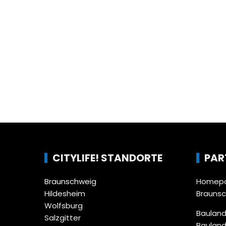
CITYLIFE! STANDORTE
PAR
Braunschweig
Homepa
Hildesheim
Brauns
Wolfsburg
Bauland
Salzgitter
Bauland