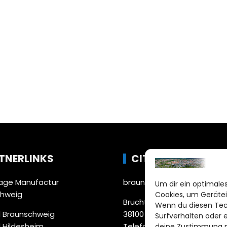
TNERLINKS
CITYLIFE!
ge Manufactur
braunschweig@citylifemed
Um dir ein optimales
chweig
Cookies, um Gerätei
Bruchtorwall 12
Wenn du diesen Tec
 Braunschweig
38100 Braunschweig
Surfverhalten oder 
 Hildesheim
Telefon: 0531 387220 – 65
deine Zustimmung ni