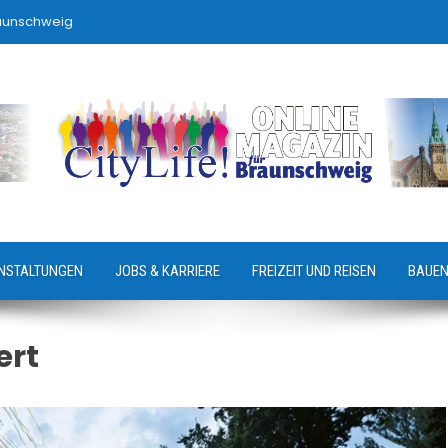
raunschweig
NSTALTUNGEN
JOBS & KARRIERE
FREIZEIT UND REISEN
BAUEN
ert