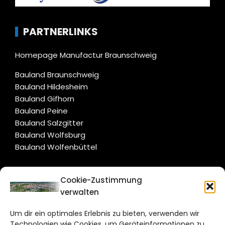
PARTNERLINKS
Homepage Manufactur Braunschweig
Bauland Braunschweig
Bauland Hildesheim
Bauland Gifhorn
Bauland Peine
Bauland Salzgitter
Bauland Wolfsburg
Bauland Wolfenbüttel
CITYLIFE!
Cookie-Zustimmung
verwalten
braunschweig@citylifemedien.de
Um dir ein optimales Erlebnis zu bieten, verwenden wir
Bruchtorwall 12
Technologien wie Cookies, um Geräteinformationen zu