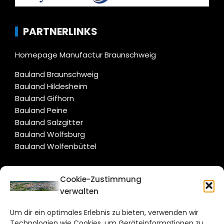
PARTNERLINKS
Homepage Manufactur Braunschweig
Bauland Braunschweig
Bauland Hildesheim
Bauland Gifhorn
Bauland Peine
Bauland Salzgitter
Bauland Wolfsburg
Bauland Wolfenbüttel
CITYLIFE!
Cookie-Zustimmung
verwalten
braunschweig@citylifemedien.de
Um dir ein optimales Erlebnis zu bieten, verwenden wir
Bruchtorwall 12
Technologien wie Cookies, um Geräteinformationen zu