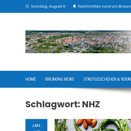
Skip
Sonntag, August 9
Nachrichten rund um Brau
to
content
HOME
BREAKING NEWS
STADTGESCHEHEN & VERA
Schlagwort:
NHZ
JAN.