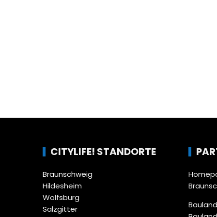
CITYLIFE! STANDORTE
PAR
Braunschweig
Homepa
Hildesheim
Brauns
Wolfsburg
Bauland
Salzgitter
Bauland