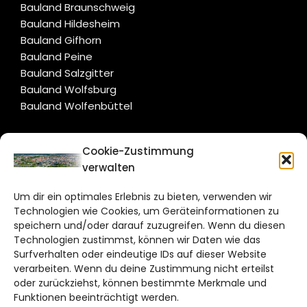
Bauland Braunschweig
Bauland Hildesheim
Bauland Gifhorn
Bauland Peine
Bauland Salzgitter
Bauland Wolfsburg
Bauland Wolfenbüttel
CITYLIFE!
Cookie-Zustimmung
verwalten
braunschweig@citylifemedien.de
Um dir ein optimales Erlebnis zu bieten, verwenden wir
Bruchtorwall 12
Technologien wie Cookies, um Geräteinformationen zu
38100 Braunschweig
speichern und/oder darauf zuzugreifen. Wenn du diesen
Technologien zustimmst, können wir Daten wie das
Telefon: 0531 387220 – 65
Surfverhalten oder eindeutige IDs auf dieser Website
verarbeiten. Wenn du deine Zustimmung nicht erteilst
DAS STADTMAGAZIN FÜR
oder zurückziehst, können bestimmte Merkmale und
BRAUNSCHWEIG
Funktionen beeinträchtigt werden.